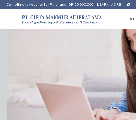
Compliment Voucher for Purchase IDR 20.000.000+. LEARN MORE
NE