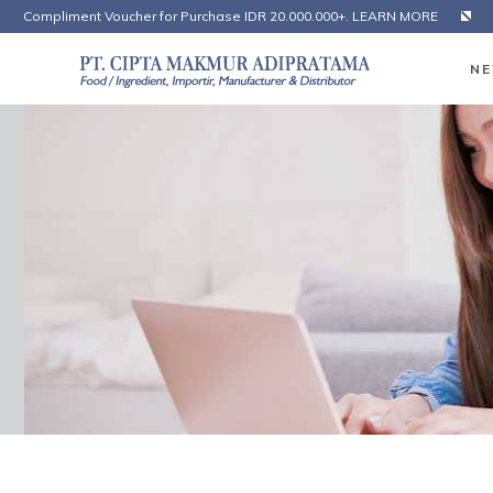
Compliment Voucher for Purchase IDR 20.000.000+. LEARN MORE
NE