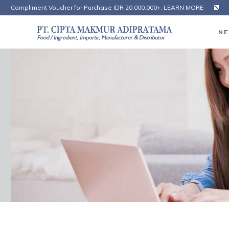
Compliment Voucher for Purchase IDR 20.000.000+. LEARN MORE
NE